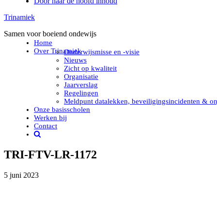
Door naar de hoofd inhoud
Trinamiek
Samen voor boeiend ondewijs
Home
Over Trinamiek
Onderwijsmisse en -visie
Nieuws
Zicht op kwaliteit
Organisatie
Jaarverslag
Regelingen
Meldpunt datalekken, beveiligingsincidenten & on
Onze basisscholen
Werken bij
Contact
TRI-FTV-LR-1172
5 juni 2023