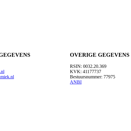
GEGEVENS
OVERIGE GEGEVENS
RSIN: 0032.20.369
.nl
KVK: 41177737
amiek.nl
Bestuursnummer: 77975
ANBI