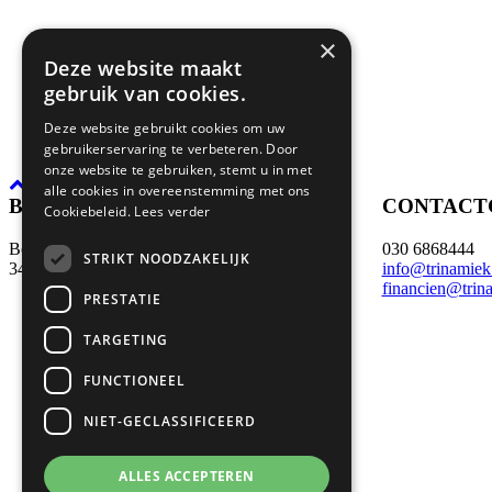
×
Deze website maakt
gebruik van cookies.
Deze website gebruikt cookies om uw
gebruikerservaring te verbeteren. Door
onze website te gebruiken, stemt u in met
alle cookies in overeenstemming met ons
BEZOEK- EN POSTADRES
CONTACT
Cookiebeleid.
Lees verder
Boerhaaveweg 39
030 6868444
STRIKT NOODZAKELIJK
3401 MN IJsselstein
info@trinamiek
financien@trin
PRESTATIE
TARGETING
FUNCTIONEEL
NIET-GECLASSIFICEERD
ALLES ACCEPTEREN