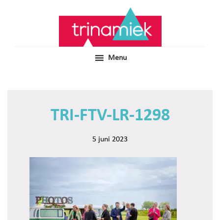
Door
Samen voor boeiend ondewijs
Trinamiek
naar
de
hoofd
inhoud
Menu
TRI-FTV-LR-1298
5 juni 2023