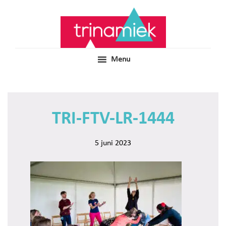
Door
Samen voor boeiend ondewijs
Trinamiek
naar
de
hoofd
inhoud
Menu
TRI-FTV-LR-1444
5 juni 2023