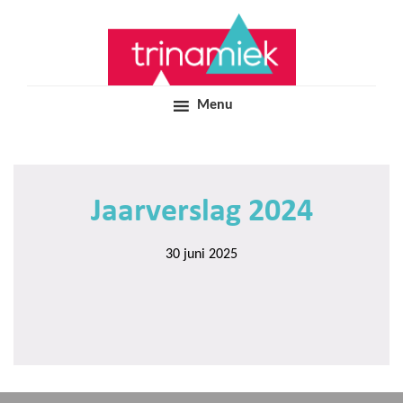
Door
Samen voor boeiend ondewijs
Trinamiek
naar
de
hoofd
inhoud
Menu
Jaarverslag 2024
30 juni 2025