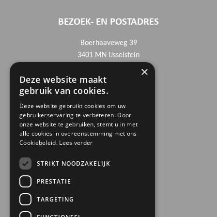
BEZOEK- EN POSTADRES
Boerhaaveweg 39
3401 MN IJsselstein
×
Deze website maakt
CONTACTGEGEVENS
gebruik van cookies.
030 6868444
Deze website gebruikt cookies om uw
gebruikerservaring te verbeteren. Door
info@trinamiek.nl
onze website te gebruiken, stemt u in met
financien@trinamiek.nl
alle cookies in overeenstemming met ons
Cookiebeleid.
Lees verder
OVERIGE GEGEVENS
STRIKT NOODZAKELIJK
RSIN: 0032.20.369
PRESTATIE
KVK: 41177737
TARGETING
Bestuursnummer: 77975
ANBI