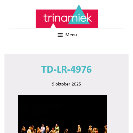
Door
Samen voor boeiend ondewijs
Trinamiek
naar
de
hoofd
inhoud
Menu
TD-LR-4976
9 oktober 2025