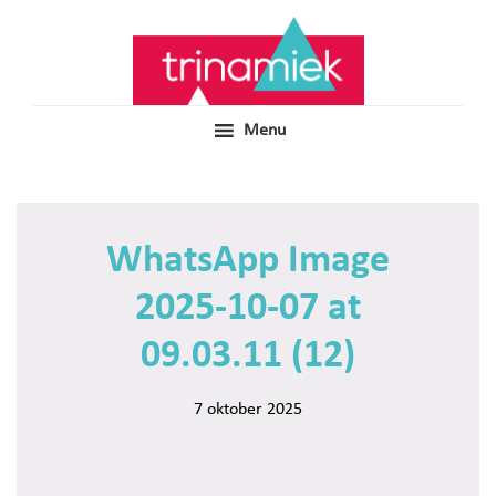
Door
Samen voor boeiend ondewijs
Trinamiek
naar
de
hoofd
inhoud
Menu
WhatsApp Image
2025-10-07 at
09.03.11 (12)
7 oktober 2025