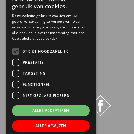
CONTACTGEGEVENS
gebruik van cookies.
030 6868444
Deze website gebruikt cookies om uw
gebruikerservaring te verbeteren. Door
info@trinamiek.nl
onze website te gebruiken, stemt u in met
financien@trinamiek.nl
alle cookies in overeenstemming met ons
Cookiebeleid.
Lees verder
OVERIGE GEGEVENS
STRIKT NOODZAKELIJK
RSIN: 0032.20.369
PRESTATIE
KVK: 41177737
TARGETING
Bestuursnummer: 77975
ANBI
FUNCTIONEEL
NIET-GECLASSIFICEERD
ALLES ACCEPTEREN
ALLES AFWIJZEN