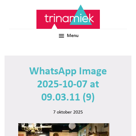
Door
Samen voor boeiend ondewijs
Trinamiek
naar
de
hoofd
inhoud
Menu
WhatsApp Image
2025-10-07 at
09.03.11 (9)
7 oktober 2025