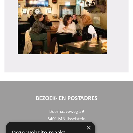
BEZOEK- EN POSTADRES
Boerhaaveweg 39
3401 MN IJsselstein
×
Deze website maakt