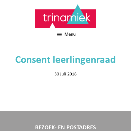
Door
Samen voor boeiend ondewijs
Trinamiek
naar
de
hoofd
inhoud
Menu
Consent leerlingenraad
30 juli 2018
BEZOEK- EN POSTADRES