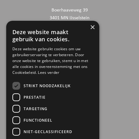
Boerhaaveweg 39
3401 MN IJsselstein
×
Deze website maakt
CONTACTGEGEVENS
gebruik van cookies.
030 6868444
Deze website gebruikt cookies om uw
gebruikerservaring te verbeteren. Door
info@trinamiek.nl
onze website te gebruiken, stemt u in met
financien@trinamiek.nl
alle cookies in overeenstemming met ons
Cookiebeleid.
Lees verder
OVERIGE GEGEVENS
STRIKT NOODZAKELIJK
RSIN: 0032.20.369
PRESTATIE
KVK: 41177737
TARGETING
Bestuursnummer: 77975
ANBI
FUNCTIONEEL
NIET-GECLASSIFICEERD