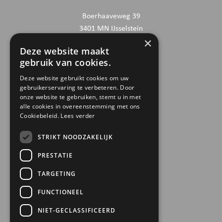
Boerhaaveweg 39
3401 MN IJsselstein
×
Deze website maakt
CONTACTGEGEVENS
gebruik van cookies.
030 6868444
Deze website gebruikt cookies om uw
gebruikerservaring te verbeteren. Door
info@trinamiek.nl
onze website te gebruiken, stemt u in met
financien@trinamiek.nl
alle cookies in overeenstemming met ons
Cookiebeleid.
Lees verder
OVERIGE GEGEVENS
STRIKT NOODZAKELIJK
RSIN: 0032.20.369
PRESTATIE
KVK: 41177737
TARGETING
Bestuursnummer: 77975
ANBI
FUNCTIONEEL
NIET-GECLASSIFICEERD