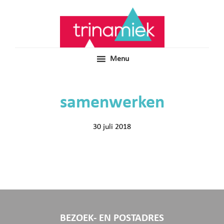
Door
Samen voor boeiend ondewijs
Trinamiek
naar
de
hoofd
inhoud
Menu
samenwerken
30 juli 2018
BEZOEK- EN POSTADRES