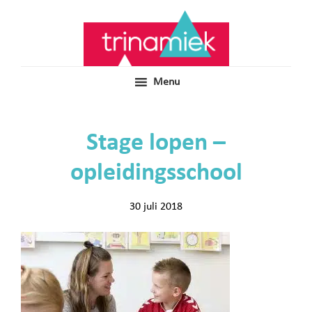
Door
Samen voor boeiend ondewijs
Trinamiek
naar
de
hoofd
inhoud
Menu
Stage lopen –
opleidingsschool
30 juli 2018