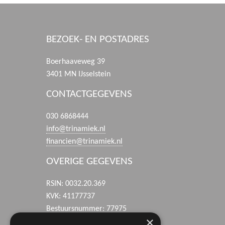
BEZOEK- EN POSTADRES
Boerhaaveweg 39
3401 MN IJsselstein
CONTACTGEGEVENS
030 6868444
info@trinamiek.nl
financien@trinamiek.nl
OVERIGE GEGEVENS
RSIN: 0032.20.369
KVK: 41177737
Bestuursnummer: 77975
×
ANBI