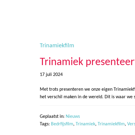
Door
Trinamiek
Samen voor boeiend ondewijs
naar
de
hoofd
inhoud
Trinamiekfilm
Trinamiek presenteer
17 juli 2024
Met trots presenteren we onze eigen Trinamiekfi
het verschil maken in de wereld. Dit is waar we
Geplaatst in:
Nieuws
Tags:
Bedrfijsfilm
,
Trinamiek
,
Trinamiekfilm
,
Ver