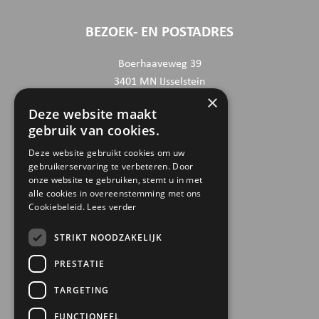
BEZOEK- EN POSTADRES
Boerhaaveweg 39
3401 MN IJsselstein
×
Deze website maakt
CONTACTGEGEVENS
gebruik van cookies.
030 6868444
Deze website gebruikt cookies om uw
gebruikerservaring te verbeteren. Door
info@trinamiek.nl
onze website te gebruiken, stemt u in met
financien@trinamiek.nl
alle cookies in overeenstemming met ons
Cookiebeleid.
Lees verder
OVERIGE GEGEVENS
STRIKT NOODZAKELIJK
RSIN: 0032.20.369
PRESTATIE
KVK: 41177737
TARGETING
Bestuursnummer: 77975
ANBI
FUNCTIONEEL