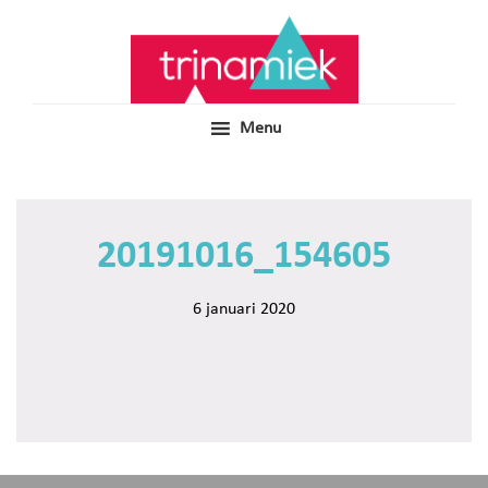
Door
Samen voor boeiend ondewijs
Trinamiek
naar
de
hoofd
inhoud
Menu
20191016_154605
6 januari 2020