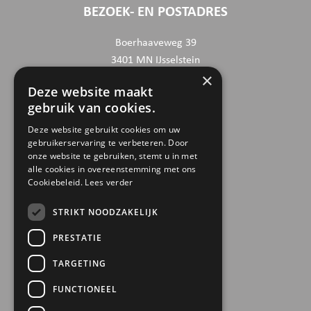
BEZOEK- EN POSTADRES
Boerhaaveweg 39
3401 MN IJsselstein
×
Deze website maakt
CONTACTGEGEVENS
gebruik van cookies.
030 6868444
Deze website gebruikt cookies om uw
gebruikerservaring te verbeteren. Door
info@trinamiek.nl
onze website te gebruiken, stemt u in met
financien@trinamiek.nl
alle cookies in overeenstemming met ons
Cookiebeleid.
Lees verder
OVERIGE GEGEVENS
STRIKT NOODZAKELIJK
RSIN: 0032.20.369
PRESTATIE
KVK: 41177737
TARGETING
Bestuursnummer: 77975
ANBI
FUNCTIONEEL