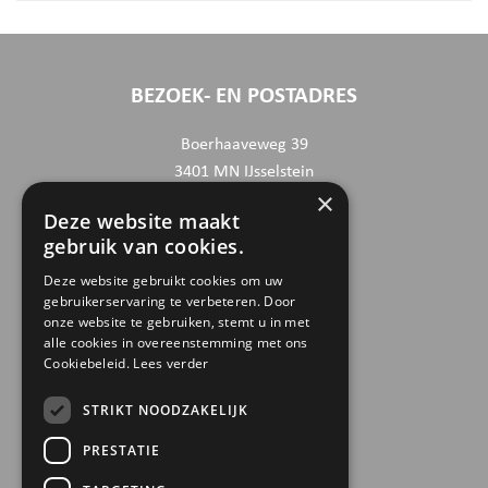
BEZOEK- EN POSTADRES
Boerhaaveweg 39
3401 MN IJsselstein
×
Deze website maakt
CONTACTGEGEVENS
gebruik van cookies.
030 6868444
Deze website gebruikt cookies om uw
gebruikerservaring te verbeteren. Door
info@trinamiek.nl
onze website te gebruiken, stemt u in met
financien@trinamiek.nl
alle cookies in overeenstemming met ons
Cookiebeleid.
Lees verder
OVERIGE GEGEVENS
STRIKT NOODZAKELIJK
RSIN: 0032.20.369
PRESTATIE
KVK: 41177737