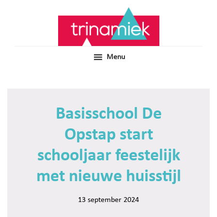
Door
Samen voor boeiend ondewijs
Trinamiek
naar
de
hoofd
inhoud
Menu
Basisschool De
Opstap start
schooljaar feestelijk
met nieuwe huisstijl
13 september 2024