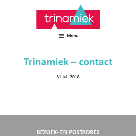
Door
Samen voor boeiend ondewijs
Trinamiek
naar
de
hoofd
inhoud
Menu
Trinamiek – contact
31 juli 2018
BEZOEK- EN POSTADRES