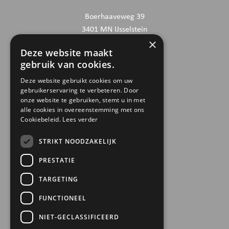
Boerhaaveweg 39
3401 MN IJsselstein
×
Deze website maakt
CONTACTGEGEVENS
gebruik van cookies.
030 6868444
Deze website gebruikt cookies om uw
gebruikerservaring te verbeteren. Door
info@trinamiek.nl
onze website te gebruiken, stemt u in met
financien@trinamiek.nl
alle cookies in overeenstemming met ons
Cookiebeleid.
Lees verder
OVERIGE GEGEVENS
STRIKT NOODZAKELIJK
RSIN: 0032.20.369
PRESTATIE
KVK: 41177737
TARGETING
Bestuursnummer: 77975
ANBI
FUNCTIONEEL
NIET-GECLASSIFICEERD