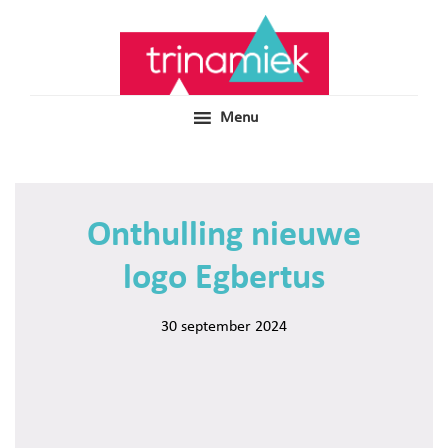
Door
Samen voor boeiend ondewijs
Trinamiek
naar
de
hoofd
inhoud
Menu
Onthulling nieuwe
logo Egbertus
30 september 2024