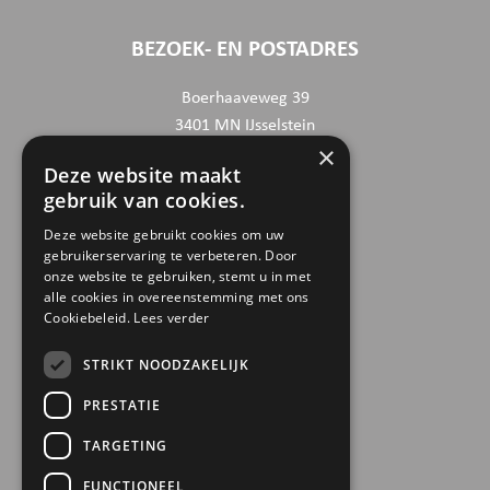
BEZOEK- EN POSTADRES
Boerhaaveweg 39
3401 MN IJsselstein
×
Deze website maakt
CONTACTGEGEVENS
gebruik van cookies.
030 6868444
Deze website gebruikt cookies om uw
gebruikerservaring te verbeteren. Door
info@trinamiek.nl
onze website te gebruiken, stemt u in met
financien@trinamiek.nl
alle cookies in overeenstemming met ons
Cookiebeleid.
Lees verder
OVERIGE GEGEVENS
STRIKT NOODZAKELIJK
RSIN: 0032.20.369
PRESTATIE
KVK: 41177737
TARGETING
Bestuursnummer: 77975
ANBI
FUNCTIONEEL