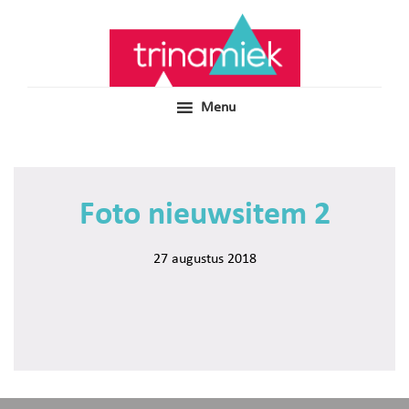
Door
Samen voor boeiend ondewijs
Trinamiek
naar
de
hoofd
inhoud
Menu
Foto nieuwsitem 2
27 augustus 2018