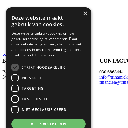
×
Deze website maakt
gebruik van cookies.
Deze website gebruikt cookies om uw
gebruikerservaring te verbeteren. Door
onze website te gebruiken, stemt u in met
alle cookies in overeenstemming met ons
Cookiebeleid.
Lees verder
BEZOEK- EN POSTADRES
CONTACT
STRIKT NOODZAKELIJK
Boerhaaveweg 39
030 6868444
3401 MN IJsselstein
info@trinamiek
PRESTATIE
financien@trin
TARGETING
FUNCTIONEEL
NIET-GECLASSIFICEERD
ALLES ACCEPTEREN