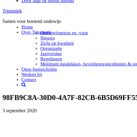
Door naar de hoofd inhoud
Trinamiek
Samen voor boeiend ondewijs
Home
Over Trinamiek
Onderwijsmisse en -visie
Nieuws
Zicht op kwaliteit
Organisatie
Jaarverslag
Regelingen
Meldpunt datalekken, beveiligingsincidenten & on
Onze basisscholen
Werken bij
Contact
98FB9C8A-30D0-4A7F-82CB-6B5D69FF55A
3 september 2020