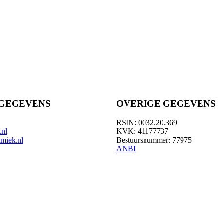
GEGEVENS
OVERIGE GEGEVENS
RSIN: 0032.20.369
.nl
KVK: 41177737
amiek.nl
Bestuursnummer: 77975
ANBI