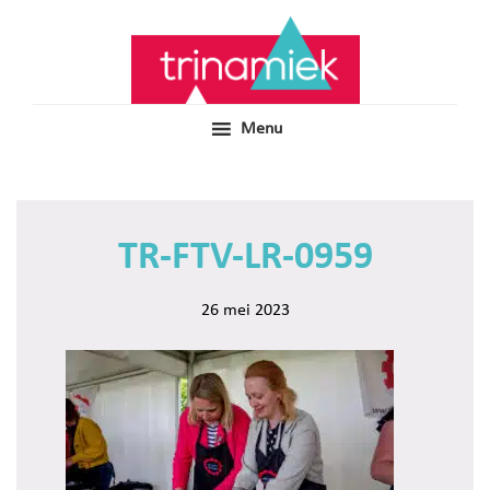
Door
Samen voor boeiend ondewijs
Trinamiek
naar
de
hoofd
inhoud
Menu
TR-FTV-LR-0959
26 mei 2023