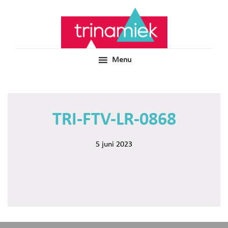
Door
Samen voor boeiend ondewijs
Trinamiek
naar
de
hoofd
inhoud
Menu
TRI-FTV-LR-0868
5 juni 2023