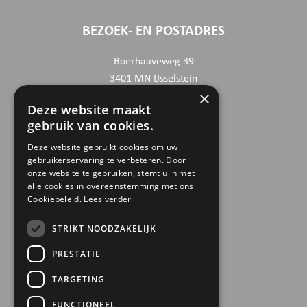
BEZOEK- EN POSTADRES
Boerhaaveweg 39
3401 MN IJsselstein
×
Deze website maakt
CONTACTGEGEVENS
gebruik van cookies.
030 6868444
Deze website gebruikt cookies om uw
gebruikerservaring te verbeteren. Door
info@trinamiek.nl
onze website te gebruiken, stemt u in met
financien@trinamiek.nl
alle cookies in overeenstemming met ons
Cookiebeleid.
Lees verder
OVERIGE GEGEVENS
STRIKT NOODZAKELIJK
RSIN: 0032.20.369
PRESTATIE
KVK: 41177737
TARGETING
Bestuursnummer: 77975
ANBI
FUNCTIONEEL