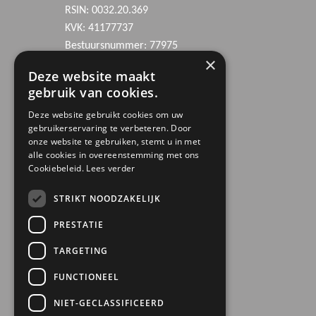
RSIN: 0032.20.369
KVK: 41177737
Bestuursnummer: 77975
×
ANBI
Deze website maakt
gebruik van cookies.
Deze website gebruikt cookies om uw
gebruikerservaring te verbeteren. Door
onze website te gebruiken, stemt u in met
alle cookies in overeenstemming met ons
Cookiebeleid.
Lees verder
STRIKT NOODZAKELIJK
PRESTATIE
TARGETING
FUNCTIONEEL
NIET-GECLASSIFICEERD