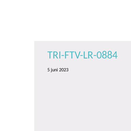
Door
Trinamiek
Samen voor boeiend ondewijs
naar
de
hoofd
inhoud
TRI-FTV-LR-0884
5 juni 2023