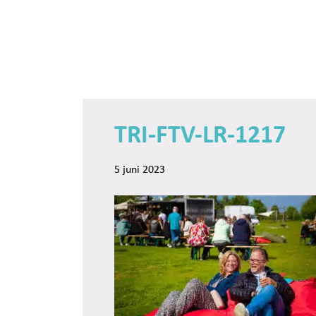
Door
Trinamiek
Samen voor boeiend ondewijs
naar
de
hoofd
inhoud
TRI-FTV-LR-1217
5 juni 2023