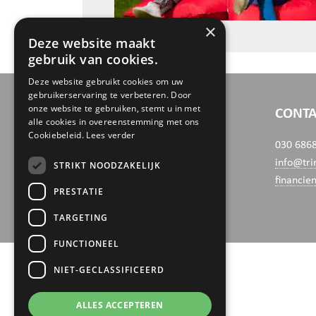
×
Deze website maakt
gebruik van cookies.
Deze website gebruikt cookies om uw
gebruikerservaring te verbeteren. Door
onze website te gebruiken, stemt u in met
BEZOEK- EN POSTADRES
CONTA
alle cookies in overeenstemming met ons
Cookiebeleid.
Lees verder
Boerhaaveweg 39
030 686
3401 MN IJsselstein
info@tri
STRIKT NOODZAKELIJK
financie
PRESTATIE
TARGETING
FUNCTIONEEL
NIET-GECLASSIFICEERD
ALLES ACCEPTEREN