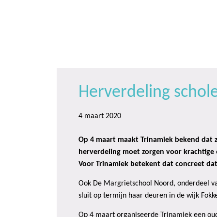
Door
Trinamiek
Samen voor boeiend ondewijs
naar
de
hoofd
inhoud
Herverdeling schole
4 maart 2020
Op 4 maart maakt Trinamiek bekend dat zi
herverdeling moet zorgen voor krachtige 
Voor Trinamiek betekent dat concreet dat 
Ook De Margrietschool Noord, onderdeel van 
sluit op termijn haar deuren in de wijk Fokk
Op 4 maart organiseerde Trinamiek een oud