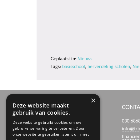
Geplaatst in:
Nieuws
Tags:
basisschool
,
herverdeling scholen
,
Nie
×
Deze website maakt
BEZOEK- EN POSTADRES
CONTA
gebruik van cookies.
Boerhaaveweg 39
030 686
Deze website gebruikt cookies om uw
gebruikerservaring te verbeteren. Door
3401 MN IJsselstein
info@tri
onze website te gebruiken, stemt u in met
financie