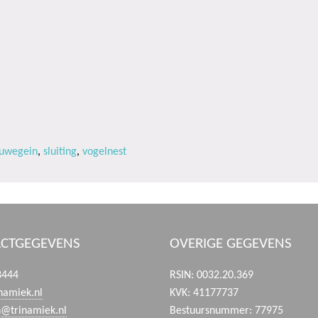
uwegein
,
sluiting
,
vogelnest
CTGEGEVENS
OVERIGE GEGEVENS
8444
RSIN: 0032.20.369
namiek.nl
KVK: 41177737
n@trinamiek.nl
Bestuursnummer: 77975