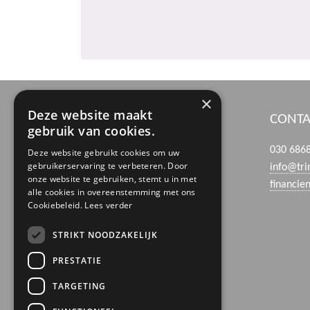
×
Deze website maakt
BEZOEK- EN POSTADRES
CONTA
gebruik van cookies.
Boerhaaveweg 39
030 686
Deze website gebruikt cookies om uw
gebruikerservaring te verbeteren. Door
3401 MN IJsselstein
info@tri
onze website te gebruiken, stemt u in met
financie
alle cookies in overeenstemming met ons
Cookiebeleid.
Lees verder
STRIKT NOODZAKELIJK
PRESTATIE
TARGETING