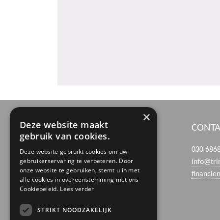
×
Deze website maakt
BEZOEK- EN POSTADRES
CONTA
gebruik van cookies.
Boerhaaveweg 39
030 686
Deze website gebruikt cookies om uw
gebruikerservaring te verbeteren. Door
3401 MN IJsselstein
info@tri
onze website te gebruiken, stemt u in met
financie
alle cookies in overeenstemming met ons
Cookiebeleid.
Lees verder
STRIKT NOODZAKELIJK