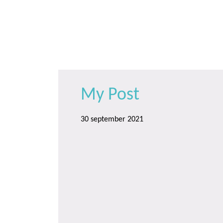
Door
Trinamiek
Samen voor boeiend ondewijs
naar
de
hoofd
inhoud
My Post
30 september 2021