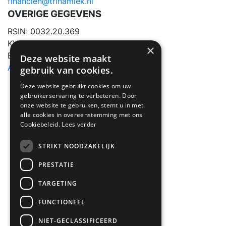
financien@trinamiek.nl
OVERIGE GEGEVENS
RSIN: 0032.20.369
KVK: 41177737
×
Bestuursnummer: 77975
Deze website maakt
ANBI
gebruik van cookies.
Deze website gebruikt cookies om uw
gebruikerservaring te verbeteren. Door
onze website te gebruiken, stemt u in met
alle cookies in overeenstemming met ons
Cookiebeleid.
Lees verder
STRIKT NOODZAKELIJK
PRESTATIE
TARGETING
FUNCTIONEEL
NIET-GECLASSIFICEERD