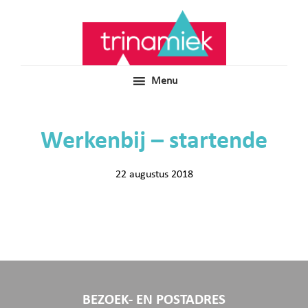
Door
Samen voor boeiend ondewijs
Trinamiek
naar
de
hoofd
inhoud
Menu
Werkenbij – startende
22 augustus 2018
BEZOEK- EN POSTADRES