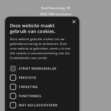
Boerhaaveweg 39
3401 MN IJsselstein
×
Deze website maakt
CONTACTGEGEVENS
gebruik van cookies.
030 6868444
Deze website gebruikt cookies om uw
gebruikerservaring te verbeteren. Door
info@trinamiek.nl
onze website te gebruiken, stemt u in met
financien@trinamiek.nl
alle cookies in overeenstemming met ons
Cookiebeleid.
Lees verder
OVERIGE GEGEVENS
STRIKT NOODZAKELIJK
RSIN: 0032.20.369
PRESTATIE
KVK: 41177737
TARGETING
Bestuursnummer: 77975
ANBI
FUNCTIONEEL
NIET-GECLASSIFICEERD