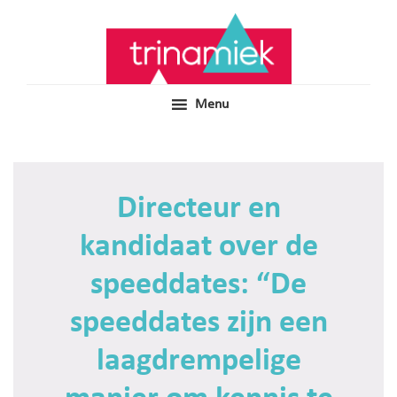
Door
Samen voor boeiend ondewijs
Trinamiek
naar
de
hoofd
inhoud
Menu
Directeur en
kandidaat over de
speeddates: “De
speeddates zijn een
laagdrempelige