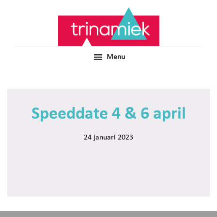
Door
Samen voor boeiend ondewijs
Trinamiek
naar
de
hoofd
inhoud
Menu
Speeddate 4 & 6 april
24 januari 2023