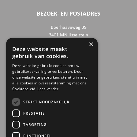
BEZOEK- EN POSTADRES
Boerhaaveweg 39
3401 MN IJsselstein
×
Deze website maakt
CONTACTGEGEVENS
gebruik van cookies.
030 6868444
Deze website gebruikt cookies om uw
gebruikerservaring te verbeteren. Door
info@trinamiek.nl
onze website te gebruiken, stemt u in met
financien@trinamiek.nl
alle cookies in overeenstemming met ons
Cookiebeleid.
Lees verder
OVERIGE GEGEVENS
STRIKT NOODZAKELIJK
RSIN: 0032.20.369
PRESTATIE
KVK: 41177737
TARGETING
Bestuursnummer: 77975
ANBI
FUNCTIONEEL