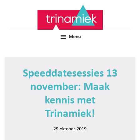
Door
Samen voor boeiend ondewijs
Trinamiek
naar
de
hoofd
inhoud
Menu
Speeddatesessies 13
november: Maak
kennis met
Trinamiek!
29 oktober 2019