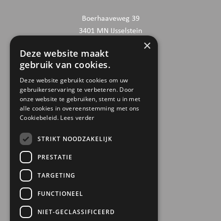
Boerhaaveweg 39
3401 MN IJsselstein
×
Deze website maakt
CONTACTGEGEVENS
gebruik van cookies.
030 6868444
Deze website gebruikt cookies om uw
gebruikerservaring te verbeteren. Door
info@trinamiek.nl
onze website te gebruiken, stemt u in met
financien@trinamiek.nl
alle cookies in overeenstemming met ons
Cookiebeleid.
Lees verder
OVERIGE GEGEVENS
STRIKT NOODZAKELIJK
RSIN: 0032.20.369
PRESTATIE
KVK: 41177737
TARGETING
Bestuursnummer: 77975
ANBI
FUNCTIONEEL
NIET-GECLASSIFICEERD