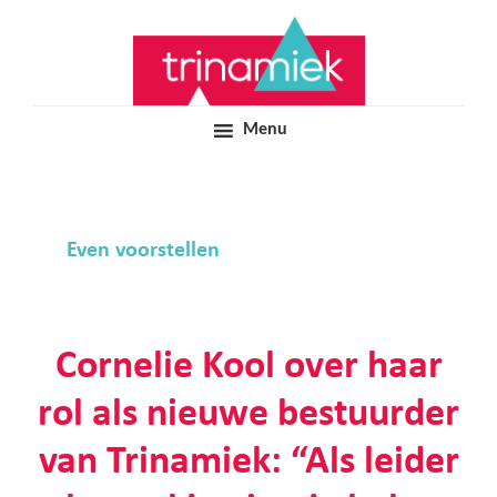
Door
Samen voor boeiend ondewijs
Trinamiek
naar
de
hoofd
inhoud
Menu
Even voorstellen
Cornelie Kool over haar
rol als nieuwe bestuurder
van Trinamiek: “Als leider