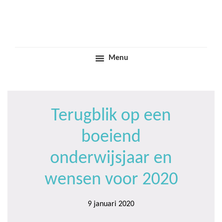
Door
Samen voor boeiend ondewijs
Trinamiek
naar
de
hoofd
inhoud
Menu
Terugblik op een
boeiend
onderwijsjaar en
wensen voor 2020
9 januari 2020