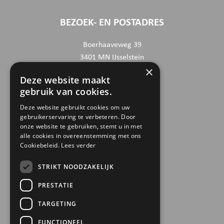
BEZOEK- EN POSTADRES
Boerhaaveweg 39
3401 MN IJsselstein
×
Deze website maakt
CONTACTGEGEVENS
gebruik van cookies.
030 6868444
Deze website gebruikt cookies om uw
gebruikerservaring te verbeteren. Door
info@trinamiek.nl
onze website te gebruiken, stemt u in met
financien@trinamiek.nl
alle cookies in overeenstemming met ons
Cookiebeleid.
Lees verder
OVERIGE GEGEVENS
STRIKT NOODZAKELIJK
RSIN: 0032.20.369
PRESTATIE
KVK: 41177737
TARGETING
Bestuursnummer: 77975
ANBI
FUNCTIONEEL