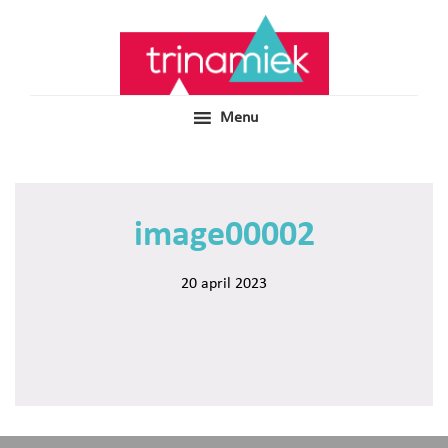
Door
Samen voor boeiend ondewijs
Trinamiek
naar
de
hoofd
inhoud
Menu
image00002
20 april 2023