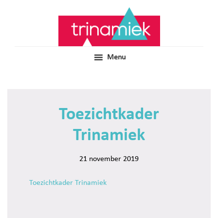
Door
Samen voor boeiend ondewijs
Trinamiek
naar
de
hoofd
inhoud
Menu
Toezichtkader
Trinamiek
21 november 2019
Toezichtkader Trinamiek