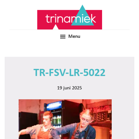
Door
Samen voor boeiend ondewijs
Trinamiek
naar
de
hoofd
inhoud
Menu
TR-FSV-LR-5022
19 juni 2025