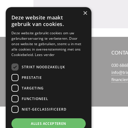
×
Deze website maakt
gebruik van cookies.
Deze website gebruikt cookies om uw
gebruikerservaring te verbeteren. Door
onze website te gebruiken, stemt u in met
alle cookies in overeenstemming met ons
BEZOEK- EN POSTADRES
CONTA
Cookiebeleid.
Lees verder
Boerhaaveweg 39
030 686
STRIKT NOODZAKELIJK
3401 MN IJsselstein
info@tri
PRESTATIE
financie
TARGETING
FUNCTIONEEL
NIET-GECLASSIFICEERD
ALLES ACCEPTEREN