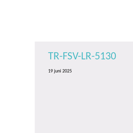
Door
Trinamiek
Samen voor boeiend ondewijs
naar
de
hoofd
inhoud
TR-FSV-LR-5130
19 juni 2025