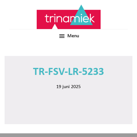
Door
Samen voor boeiend ondewijs
Trinamiek
naar
de
hoofd
inhoud
Menu
TR-FSV-LR-5233
19 juni 2025