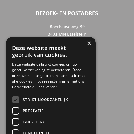
BEZOEK- EN POSTADRES
Boerhaaveweg 39
3401 MN IJsselstein
×
Deze website maakt
CONTACTGEGEVENS
gebruik van cookies.
030 6868444
Deze website gebruikt cookies om uw
gebruikerservaring te verbeteren. Door
info@trinamiek.nl
onze website te gebruiken, stemt u in met
financien@trinamiek.nl
alle cookies in overeenstemming met ons
Cookiebeleid.
Lees verder
OVERIGE GEGEVENS
STRIKT NOODZAKELIJK
RSIN: 0032.20.369
PRESTATIE
KVK: 41177737
TARGETING
Bestuursnummer: 77975
ANBI
FUNCTIONEEL