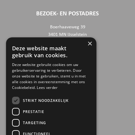
BEZOEK- EN POSTADRES
Boerhaaveweg 39
3401 MN IJsselstein
×
Deze website maakt
CONTACTGEGEVENS
gebruik van cookies.
030 6868444
Deze website gebruikt cookies om uw
gebruikerservaring te verbeteren. Door
info@trinamiek.nl
onze website te gebruiken, stemt u in met
financien@trinamiek.nl
alle cookies in overeenstemming met ons
Cookiebeleid.
Lees verder
OVERIGE GEGEVENS
STRIKT NOODZAKELIJK
RSIN: 0032.20.369
PRESTATIE
KVK: 41177737
TARGETING
Bestuursnummer: 77975
ANBI
FUNCTIONEEL