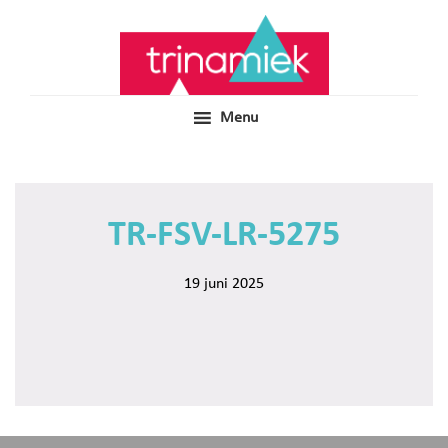
Door
Samen voor boeiend ondewijs
Trinamiek
naar
de
hoofd
inhoud
Menu
TR-FSV-LR-5275
19 juni 2025