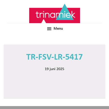
Door
Samen voor boeiend ondewijs
Trinamiek
naar
de
hoofd
inhoud
Menu
TR-FSV-LR-5417
19 juni 2025