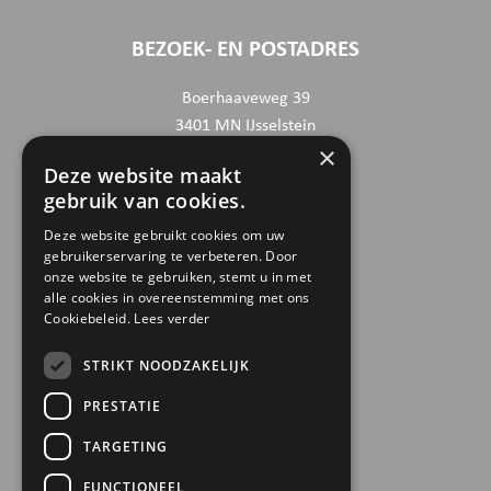
BEZOEK- EN POSTADRES
Boerhaaveweg 39
3401 MN IJsselstein
×
Deze website maakt
CONTACTGEGEVENS
gebruik van cookies.
030 6868444
Deze website gebruikt cookies om uw
gebruikerservaring te verbeteren. Door
info@trinamiek.nl
onze website te gebruiken, stemt u in met
financien@trinamiek.nl
alle cookies in overeenstemming met ons
Cookiebeleid.
Lees verder
OVERIGE GEGEVENS
STRIKT NOODZAKELIJK
RSIN: 0032.20.369
PRESTATIE
KVK: 41177737
TARGETING
Bestuursnummer: 77975
ANBI
FUNCTIONEEL