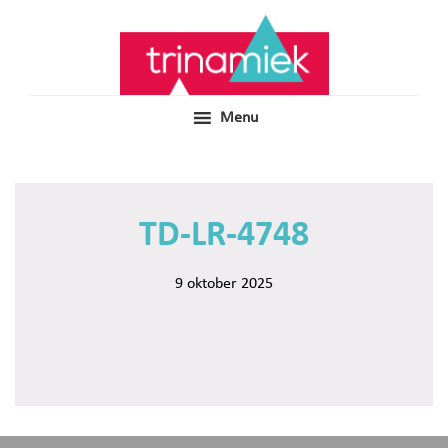
Door
Samen voor boeiend ondewijs
Trinamiek
naar
de
hoofd
inhoud
Menu
TD-LR-4748
9 oktober 2025