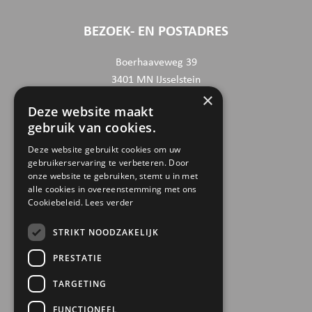
BEZOEK- EN POSTADRES
Boerhaaveweg 39
3401 MN IJsselstein
×
Deze website maakt
CONTACTGEGEVENS
gebruik van cookies.
030 6868444
Deze website gebruikt cookies om uw
gebruikerservaring te verbeteren. Door
info@trinamiek.nl
onze website te gebruiken, stemt u in met
financien@trinamiek.nl
alle cookies in overeenstemming met ons
Cookiebeleid.
Lees verder
OVERIGE GEGEVENS
STRIKT NOODZAKELIJK
RSIN: 0032.20.369
PRESTATIE
KVK: 41177737
TARGETING
Bestuursnummer: 77975
ANBI
FUNCTIONEEL