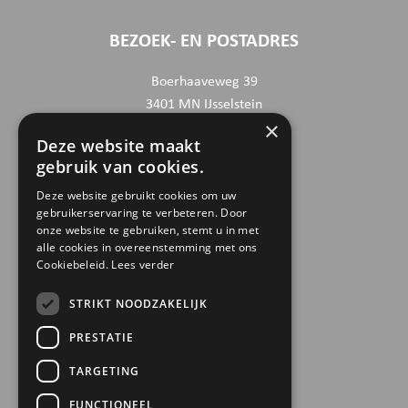
BEZOEK- EN POSTADRES
Boerhaaveweg 39
3401 MN IJsselstein
×
Deze website maakt
CONTACTGEGEVENS
gebruik van cookies.
030 6868444
Deze website gebruikt cookies om uw
gebruikerservaring te verbeteren. Door
info@trinamiek.nl
onze website te gebruiken, stemt u in met
financien@trinamiek.nl
alle cookies in overeenstemming met ons
Cookiebeleid.
Lees verder
OVERIGE GEGEVENS
STRIKT NOODZAKELIJK
RSIN: 0032.20.369
PRESTATIE
KVK: 41177737
TARGETING
Bestuursnummer: 77975
ANBI
FUNCTIONEEL