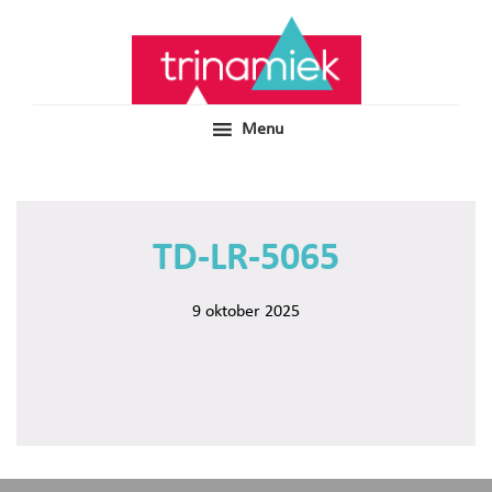
Door
Samen voor boeiend ondewijs
Trinamiek
naar
de
hoofd
inhoud
Menu
TD-LR-5065
9 oktober 2025