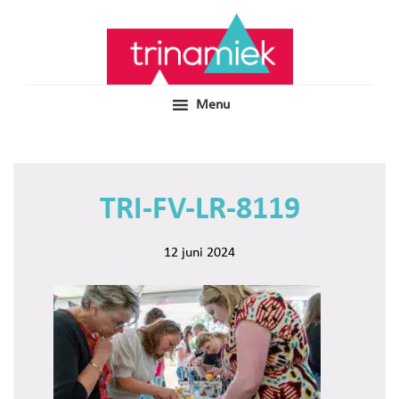
Door
Samen voor boeiend ondewijs
Trinamiek
naar
de
hoofd
inhoud
Menu
TRI-FV-LR-8119
12 juni 2024