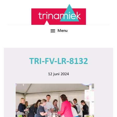
Door
Samen voor boeiend ondewijs
Trinamiek
naar
de
hoofd
inhoud
Menu
TRI-FV-LR-8132
12 juni 2024