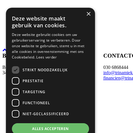
×
Deze website maakt
gebruik van cookies.
Deze website gebruikt cookies om uw
gebruikerservaring te verbeteren. Door
onze website te gebruiken, stemt u in met
alle cookies in overeenstemming met ons
BEZOEK- EN POSTADRES
CONTACT
Cookiebeleid.
Lees verder
Boerhaaveweg 39
030 6868444
STRIKT NOODZAKELIJK
3401 MN IJsselstein
info@trinamiek
financien@trin
PRESTATIE
TARGETING
FUNCTIONEEL
NIET-GECLASSIFICEERD
ALLES ACCEPTEREN