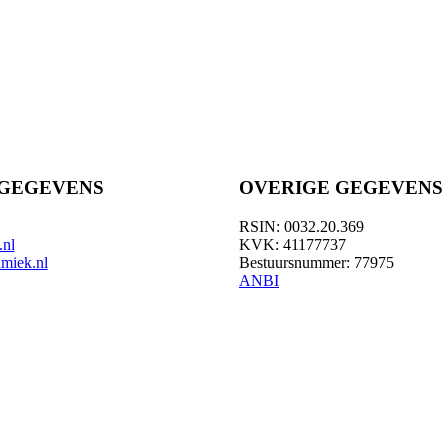
GEGEVENS
OVERIGE GEGEVENS
RSIN: 0032.20.369
.nl
KVK: 41177737
amiek.nl
Bestuursnummer: 77975
ANBI