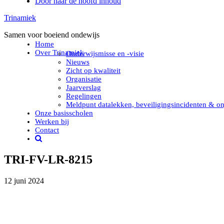
Door naar de hoofd inhoud
Trinamiek
Samen voor boeiend ondewijs
Home
Over Trinamiek
Onderwijsmisse en -visie
Nieuws
Zicht op kwaliteit
Organisatie
Jaarverslag
Regelingen
Meldpunt datalekken, beveiligingsincidenten & on
Onze basisscholen
Werken bij
Contact
TRI-FV-LR-8215
12 juni 2024