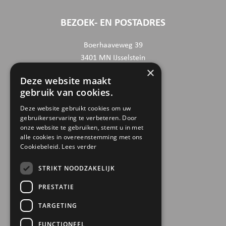
BEZOEK- EN POSTADRES
Boerhaaveweg 39
3401 MN IJsselstein
×
Deze website maakt
CONTACTGEGEVENS
gebruik van cookies.
030 6868444
Deze website gebruikt cookies om uw
gebruikerservaring te verbeteren. Door
info@trinamiek.nl
onze website te gebruiken, stemt u in met
financien@trinamiek.nl
alle cookies in overeenstemming met ons
Cookiebeleid.
Lees verder
OVERIGE GEGEVENS
STRIKT NOODZAKELIJK
RSIN: 0032.20.369
PRESTATIE
KVK: 41177737
TARGETING
Bestuursnummer: 77975
ANBI
FUNCTIONEEL