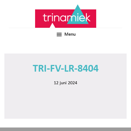
Door
Samen voor boeiend ondewijs
Trinamiek
naar
de
hoofd
inhoud
Menu
TRI-FV-LR-8404
12 juni 2024