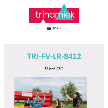
Door
Samen voor boeiend ondewijs
Trinamiek
naar
de
hoofd
inhoud
Menu
TRI-FV-LR-8412
12 juni 2024