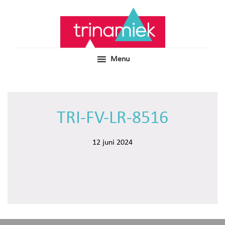
Door
Samen voor boeiend ondewijs
Trinamiek
naar
de
hoofd
inhoud
Menu
TRI-FV-LR-8516
12 juni 2024