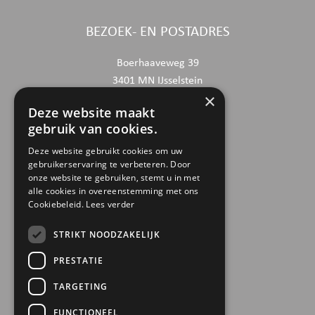
BEZOEK- EN POSTADRES
Boerhaaveweg 39
3401 MN IJsselstein
×
Deze website maakt
CONTACTGEGEVENS
gebruik van cookies.
030 6868444
Deze website gebruikt cookies om uw
gebruikerservaring te verbeteren. Door
info@trinamiek.nl
onze website te gebruiken, stemt u in met
financien@trinamiek.nl
alle cookies in overeenstemming met ons
Cookiebeleid.
Lees verder
OVERIGE GEGEVENS
STRIKT NOODZAKELIJK
RSIN: 0032.20.369
PRESTATIE
KVK: 41177737
TARGETING
Bestuursnummer: 77975
ANBI
FUNCTIONEEL