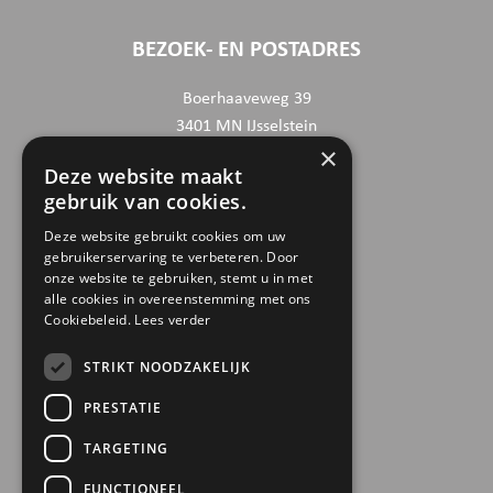
BEZOEK- EN POSTADRES
Boerhaaveweg 39
3401 MN IJsselstein
×
Deze website maakt
CONTACTGEGEVENS
gebruik van cookies.
030 6868444
Deze website gebruikt cookies om uw
gebruikerservaring te verbeteren. Door
info@trinamiek.nl
onze website te gebruiken, stemt u in met
financien@trinamiek.nl
alle cookies in overeenstemming met ons
Cookiebeleid.
Lees verder
OVERIGE GEGEVENS
STRIKT NOODZAKELIJK
RSIN: 0032.20.369
PRESTATIE
KVK: 41177737
TARGETING
Bestuursnummer: 77975
ANBI
FUNCTIONEEL