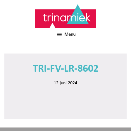
Door
Samen voor boeiend ondewijs
Trinamiek
naar
de
hoofd
inhoud
Menu
TRI-FV-LR-8602
12 juni 2024