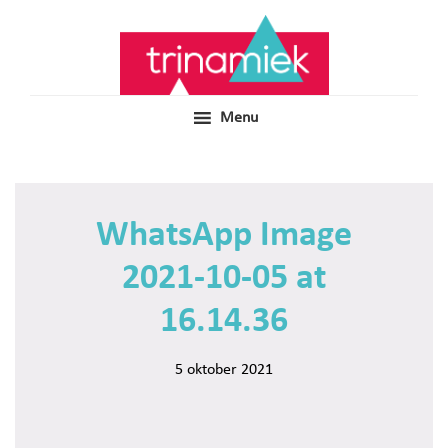
Door
Samen voor boeiend ondewijs
Trinamiek
naar
de
hoofd
inhoud
Menu
WhatsApp Image
2021-10-05 at
16.14.36
5 oktober 2021